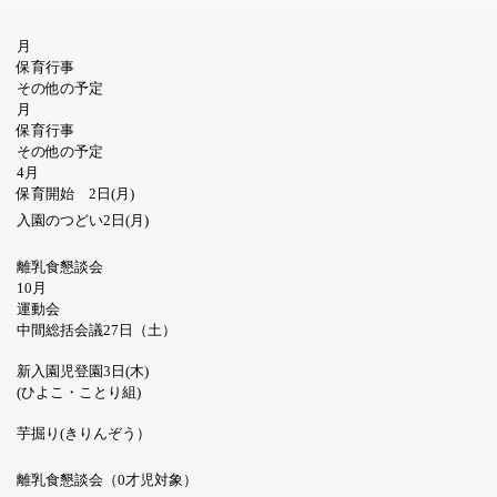
月
保育行事
その他の予定
月
保育行事
その他の予定
4月
保育開始 2日(月)
入園のつどい2日(月)
離乳食懇談会
10月
運動会
中間総括会議27日（土）
新入園児登園3日(木)
(ひよこ・ことり組)
芋掘り(きりんぞう）
離乳食懇談会（0才児対象）