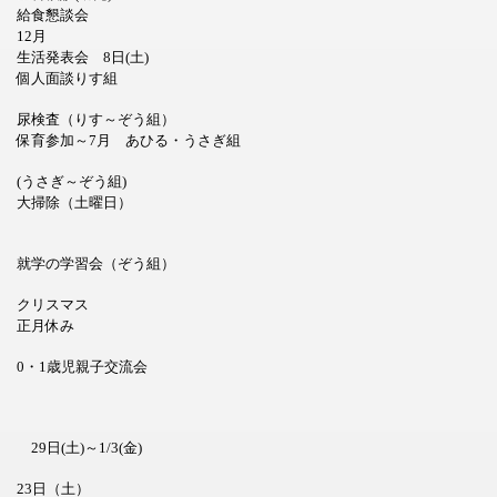
給食懇談会
12月
生活発表会 8日(土)
個人面談りす組
尿検査（りす～ぞう組）
保育参加～7月 あひる・うさぎ組
(うさぎ～ぞう組)
大掃除（土曜日）
就学の学習会（ぞう組）
クリスマス
正月休み
0・1歳児親子交流会
29日(土)～1/3(金)
23日（土）