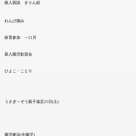
個人面談 きりん組
れんげ摘み
保育参加 ～11月
新入園児歓迎会
ひよこ・ことり
うさぎ～ぞう親子遠足21日(土)
園児健診(全園児)