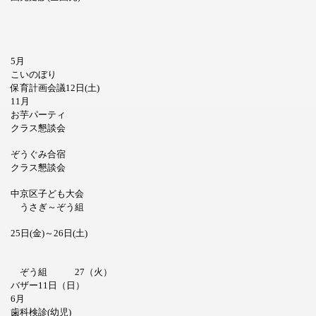
5月
こいのぼり
保育計画会議12日(土)
11月
お芋パーティ
クラス懇談会
ぞうぐみ合宿
クラス懇談会
中京区子ども大会
うさぎ～ぞう組
25日(金)～26日(土)
ぞう組 27（火）
バザー11日（日）
6月
歯科検診(幼児)